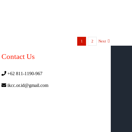
1
2
Next
Contact Us
+62 811-1190-967
ikcc.or.id@gmail.com