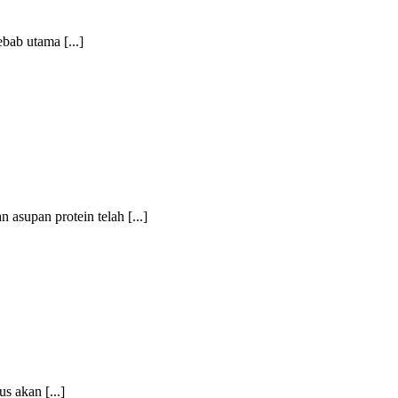
bab utama [...]
 asupan protein telah [...]
s akan [...]