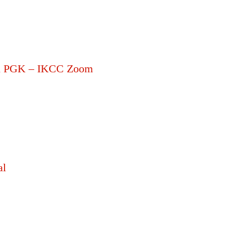
sien PGK – IKCC Zoom
al