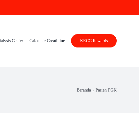
ialysis Center
Calculate Creatinine
KECC Rewards
Beranda
»
Pasien PGK