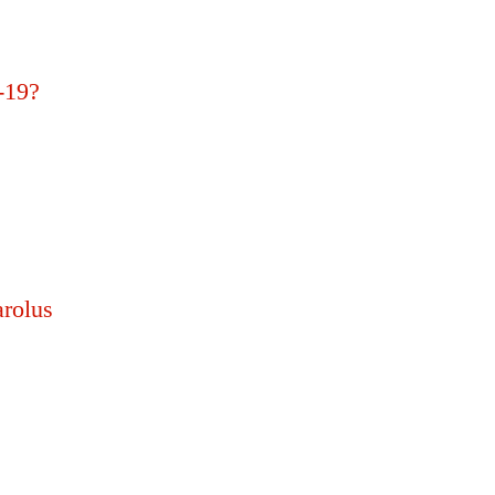
-19?
arolus