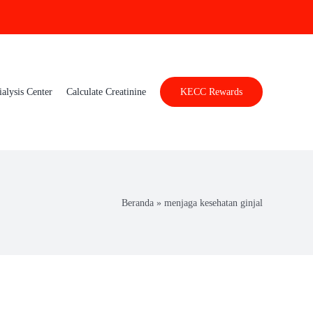
ialysis Center
Calculate Creatinine
KECC Rewards
Beranda
»
menjaga kesehatan ginjal