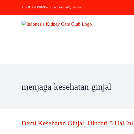
Skip
+62 811-1190-967
|
ikcc.or.id@gmail.com
to
content
menjaga kesehatan ginjal
Demi Kesehatan Ginjal, Hindari 5 Hal Ini