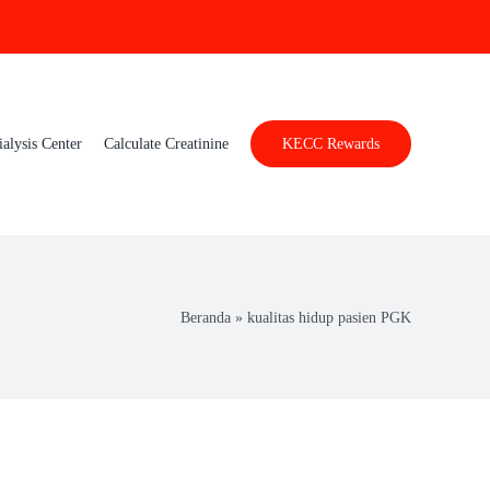
ialysis Center
Calculate Creatinine
KECC Rewards
Beranda
»
kualitas hidup pasien PGK