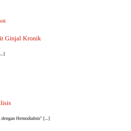
it Ginjal Kronik
..]
isis
engan Hemodialisis" [...]