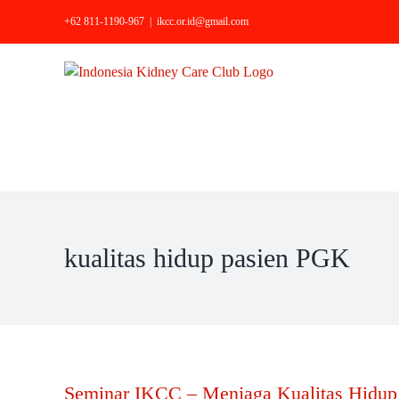
Skip
+62 811-1190-967
|
ikcc.or.id@gmail.com
to
content
kualitas hidup pasien PGK
Seminar IKCC – Menjaga Kualitas Hidup 