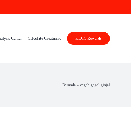
ialysis Center
Calculate Creatinine
KECC Rewards
Beranda
»
cegah gagal ginjal