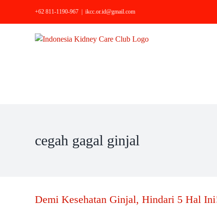
Skip
+62 811-1190-967
|
ikcc.or.id@gmail.com
to
content
cegah gagal ginjal
Demi Kesehatan Ginjal, Hindari 5 Hal Ini