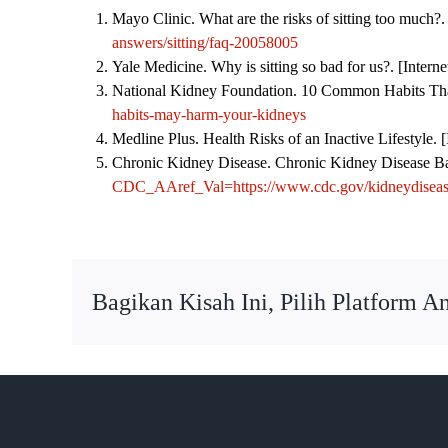
Mayo Clinic. What are the risks of sitting too much?.
answers/sitting/faq-20058005
Yale Medicine.
Why is sitting so bad for us?.
[Intern
National Kidney Foundation. 10 Common Habits That
habits-may-harm-your-kidneys
Medline Plus. Health Risks of an Inactive Lifestyle. 
Chronic Kidney Disease.
Chronic Kidney Disease B
CDC_AAref_Val=https://www.cdc.gov/kidneydisease
Bagikan Kisah Ini, Pilih Platform A