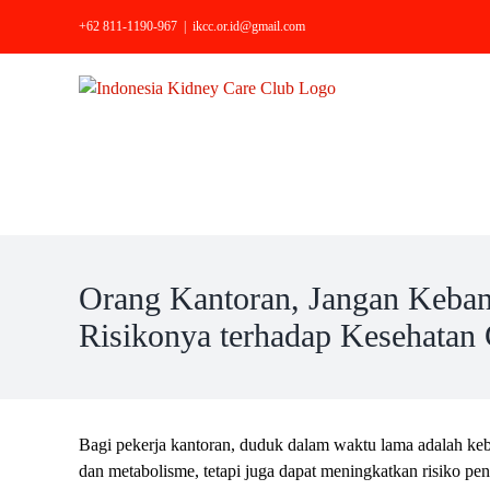
Skip
+62 811-1190-967
|
ikcc.or.id@gmail.com
to
content
Orang Kantoran, Jangan Keba
Risikonya terhadap Kesehatan 
Bagi pekerja kantoran, duduk dalam waktu lama adalah kebi
dan metabolisme, tetapi juga dapat meningkatkan risiko pen