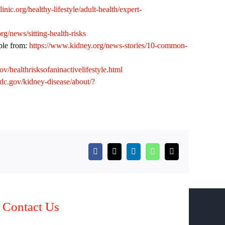
nic.org/healthy-lifestyle/adult-health/expert-
g/news/sitting-health-risks
ble from:
https://www.kidney.org/news-stories/10-common-
ov/healthrisksofaninactivelifestyle.html
dc.gov/kidney-disease/about/?
Facebook
X
LinkedIn
WhatsApp
Email
Contact Us