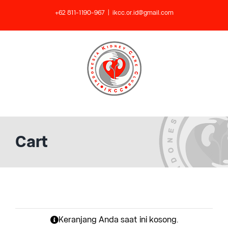
Skip
+62 811-1190-967
|
ikcc.or.id@gmail.com
to
content
Cart
Keranjang Anda saat ini kosong.