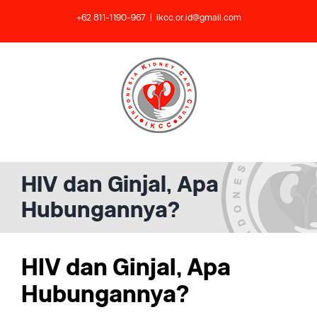
Skip
+62 811-1190-967
|
ikcc.or.id@gmail.com
to
content
HIV dan Ginjal, Apa
Hubungannya?
HIV dan Ginjal, Apa
Hubungannya?