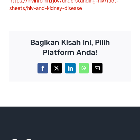
https://hivinfo.nih.gov/understanding-hiv/fact-
sheets/hiv-and-kidney-disease
Bagikan Kisah Ini, Pilih
Platform Anda!
Facebook
X
LinkedIn
WhatsApp
Email