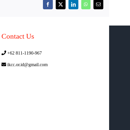
Facebook
X
LinkedIn
WhatsApp
Email
Contact Us
+62 811-1190-967
ikcc.or.id@gmail.com