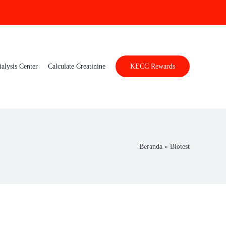
ialysis Center
Calculate Creatinine
KECC Rewards
Beranda
»
Biotest