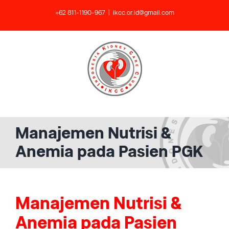
Skip
+62 811-1190-967
|
ikcc.or.id@gmail.com
to
content
Manajemen Nutrisi &
Anemia pada Pasien PGK
Manajemen Nutrisi &
Anemia pada Pasien