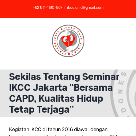
Skip
+62 811-1190-967
|
ikcc.or.id@gmail.com
to
content
Sekilas Tentang Seminar
IKCC Jakarta “Bersama
CAPD, Kualitas Hidup
Tetap Terjaga”
Kegiatan IKCC di tahun 2016 diawali dengan